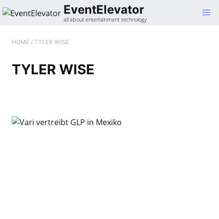
Gehe
EventElevator
zum
all about entertainment technology
Inhalt
HOME
/
TYLER WISE
TYLER WISE