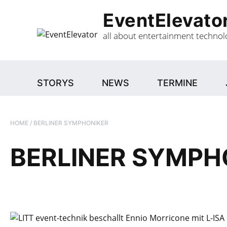
Gehe
EventElevato
zum
Inhalt
all about entertainment technol
STORYS
NEWS
TERMINE
HOME
/
BERLINER SYMPHONIKER
BERLINER SYMPH