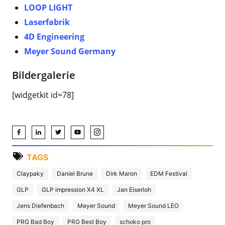
LOOP LIGHT
Laserfabrik
4D Engineering
Meyer Sound Germany
Bildergalerie
[widgetkit id=78]
TAGS
Claypaky
Daniel Brune
Dirk Maron
EDM Festival
GLP
GLP impression X4 XL
Jan Eiserloh
Jens Diefenbach
Meyer Sound
Meyer Sound LEO
PRG Bad Boy
PRG Best Boy
schoko pro