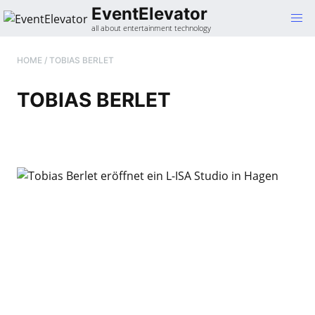
Gehe
EventElevator
zum
all about entertainment technology
Inhalt
HOME
/
TOBIAS BERLET
TOBIAS BERLET