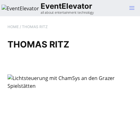
Gehe
EventElevator
zum
all about entertainment technology
Inhalt
HOME
/
THOMAS RITZ
THOMAS RITZ