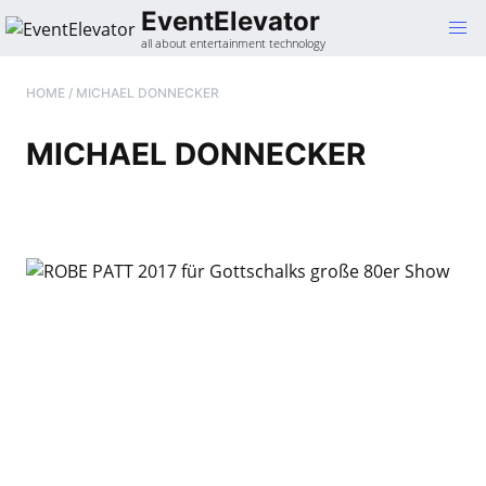
Gehe
EventElevator
zum
all about entertainment technology
Inhalt
HOME
/
MICHAEL DONNECKER
MICHAEL DONNECKER