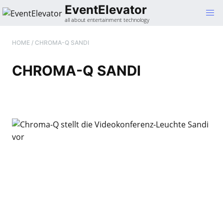
Gehe
EventElevator
zum
all about entertainment technology
Inhalt
HOME
/
CHROMA-Q SANDI
CHROMA-Q SANDI