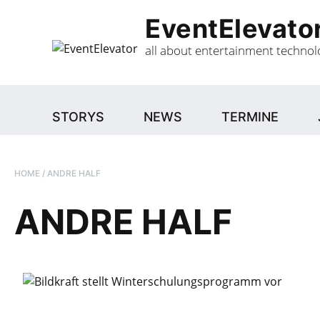
Gehe
EventElevato
zum
Inhalt
all about entertainment technol
STORYS
NEWS
TERMINE
HOME
/
ANDRE HALF
ANDRE HALF