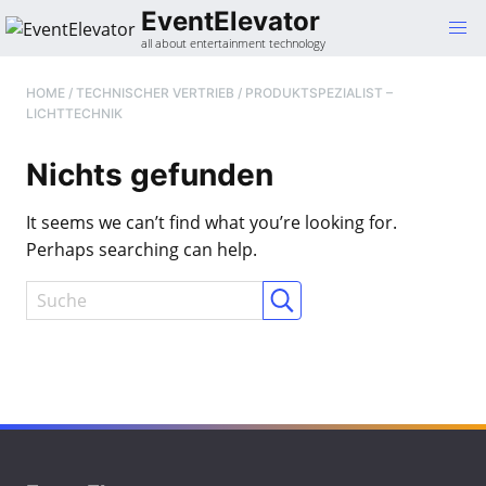
Gehe
EventElevator
zum
all about entertainment technology
Inhalt
HOME
/
TECHNISCHER VERTRIEB / PRODUKTSPEZIALIST –
LICHTTECHNIK
Nichts gefunden
It seems we can’t find what you’re looking for.
Perhaps searching can help.