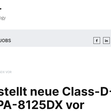
r
ogy
JOBS
5DX VOR
ellt neue Class-D
 PA-8125DX vor