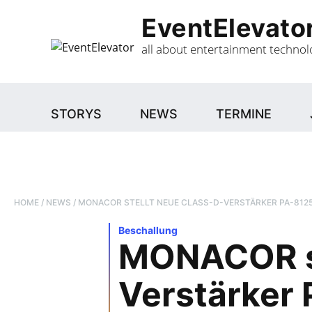
Gehe
EventElevato
zum
Inhalt
all about entertainment technol
STORYS
NEWS
TERMINE
HOME
/
NEWS
/
MONACOR STELLT NEUE CLASS-D-VERSTÄRKER PA-812
Beschallung
MONACOR st
Verstärker