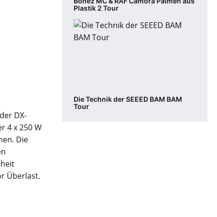
Bonez MC & RAF Camora Palmen aus
Plastik 2 Tour
Die Technik der SEEED BAM BAM
Tour
 der DX-
er 4 x 250 W
nen. Die
en
heit
or Überlast.