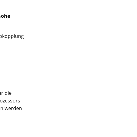
hohe
eokopplung
r die
rozessors
fen werden