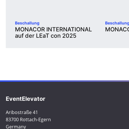
Beschallung
Beschallun
MONACOR INTERNATIONAL
MONACOR
auf der LEaT con 2025
EventElevator
Aribostraße 41
83700 Rottach-Egern
Germany