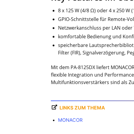
8 x 125 W (4/8 Ω) oder 4 x 250 W 
GPIO-Schnittstelle für Remote-V
Netzwerkanschluss per LAN ode
komfortable Bedienung und Konfi
speicherbare Lautsprecherbiblioth
Filter (FIR), Signalverzögerung,
Mit dem PA-8125DX liefert MONACOR ei
flexible Integration und Performan
Multifunktionsverstärkers sind als Z
LINKS ZUM THEMA
MONACOR